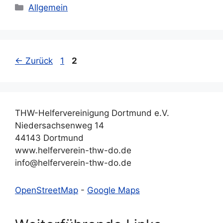
Kategorien
Allgemein
Seite
Seite
←
Zurück
1
2
THW-Helfervereinigung Dortmund e.V.
Niedersachsenweg 14
44143 Dortmund
www.helferverein-thw-do.de
info@helferverein-thw-do.de
OpenStreetMap
-
Google Maps