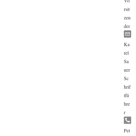
Vo
rsit
zen
der
Ka
rel
Sa
uer
Sc
hrif
tfü
hre
r
Pet